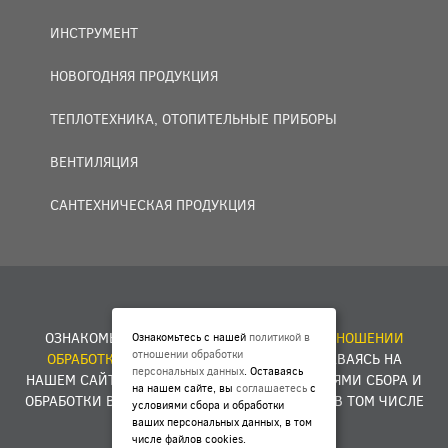
ИНСТРУМЕНТ
НОВОГОДНЯЯ ПРОДУКЦИЯ
ТЕПЛОТЕХНИКА, ОТОПИТЕЛЬНЫЕ ПРИБОРЫ
ВЕНТИЛЯЦИЯ
САНТЕХНИЧЕСКАЯ ПРОДУКЦИЯ
© 2007 — 2026 ООО «БАКО+».
ОЗНАКОМЬТЕСЬ С НАШЕЙ
ПОЛИТИКОЙ В ОТНОШЕНИИ
Ознакомьтесь с нашей
политикой в
отношении обработки
ОБРАБОТКИ ПЕРСОНАЛЬНЫХ ДАННЫХ
. ОСТАВАЯСЬ НА
персональных данных
. Оставаясь
НАШЕМ САЙТЕ, ВЫ
СОГЛАШАЕТЕСЬ
С УСЛОВИЯМИ СБОРА И
на нашем сайте, вы
соглашаетесь
с
ОБРАБОТКИ ВАШИХ ПЕРСОНАЛЬНЫХ ДАННЫХ, В ТОМ ЧИСЛЕ
условиями сбора и обработки
ФАЙЛОВ COOKIES.
ваших персональных данных, в том
числе файлов cookies.