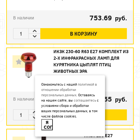
753.69
руб.
В наличии
В КОРЗИНУ
ИКЗК 230-60 R63 E27 КОМПЛЕКТ ИЗ
2-Х ИНФРАКРАСНЫХ ЛАМП ДЛЯ
КУРЯТНИКА ЦЫПЛЯТ ПТИЦ
ЖИВОТНЫХ ЭРА
Артикул:
Б0072848
Ознакомьтесь с нашей
политикой в
отношении обработки
персональных данных
. Оставаясь
493.55
руб.
В наличии
на нашем сайте, вы
соглашаетесь
с
условиями сбора и обработки
ваших персональных данных, в том
В КОРЗИНУ
числе файлов cookies.
Я
СОГЛАСЕН
ИКЗК 250 Е27