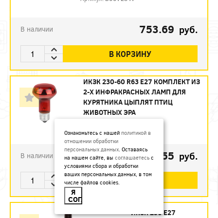
753.69
руб.
В наличии
В КОРЗИНУ
ИКЗК 230-60 R63 E27 КОМПЛЕКТ ИЗ
2-Х ИНФРАКРАСНЫХ ЛАМП ДЛЯ
КУРЯТНИКА ЦЫПЛЯТ ПТИЦ
ЖИВОТНЫХ ЭРА
Артикул:
Б0072848
Ознакомьтесь с нашей
политикой в
отношении обработки
персональных данных
. Оставаясь
493.55
руб.
В наличии
на нашем сайте, вы
соглашаетесь
с
условиями сбора и обработки
ваших персональных данных, в том
В КОРЗИНУ
числе файлов cookies.
Я
СОГЛАСЕН
ИКЗК 250 Е27