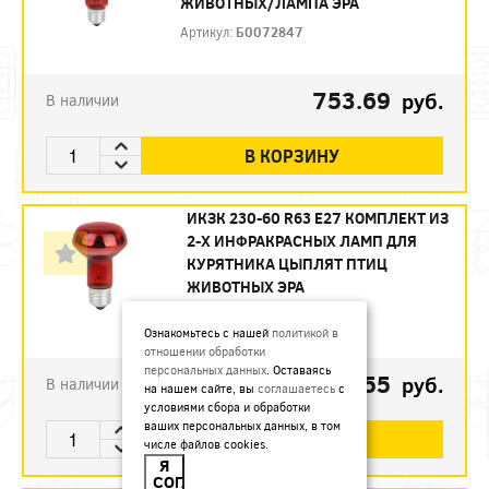
ЖИВОТНЫХ/ЛАМПА ЭРА
Артикул:
Б0072847
753.69
руб.
В наличии
В КОРЗИНУ
ИКЗК 230-60 R63 E27 КОМПЛЕКТ ИЗ
2-Х ИНФРАКРАСНЫХ ЛАМП ДЛЯ
КУРЯТНИКА ЦЫПЛЯТ ПТИЦ
ЖИВОТНЫХ ЭРА
Артикул:
Б0072848
Ознакомьтесь с нашей
политикой в
отношении обработки
персональных данных
. Оставаясь
493.55
руб.
В наличии
на нашем сайте, вы
соглашаетесь
с
условиями сбора и обработки
ваших персональных данных, в том
В КОРЗИНУ
числе файлов cookies.
Я
СОГЛАСЕН