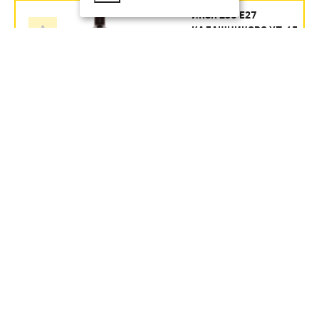
ИКЗК 250 Е27
КАЛАШНИКОВО УП.15
Артикул:
354.35
руб.
В наличии
В КОРЗИНУ
ИКЗК 60ВТ 230-60 R63 ДЛЯ
ОБОГРЕВА ЖИВОТНЫХ И
ОСВЕЩЕНИЯ Е27 ЭРА УП 50
Артикул:
Б0057281
246.1
руб.
В наличии
В КОРЗИНУ