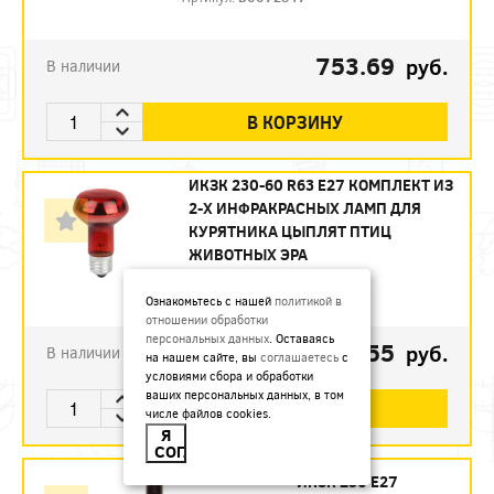
753.69
руб.
В наличии
В КОРЗИНУ
ИКЗК 230-60 R63 E27 КОМПЛЕКТ ИЗ
2-Х ИНФРАКРАСНЫХ ЛАМП ДЛЯ
КУРЯТНИКА ЦЫПЛЯТ ПТИЦ
ЖИВОТНЫХ ЭРА
Артикул:
Б0072848
Ознакомьтесь с нашей
политикой в
отношении обработки
персональных данных
. Оставаясь
493.55
руб.
В наличии
на нашем сайте, вы
соглашаетесь
с
условиями сбора и обработки
ваших персональных данных, в том
В КОРЗИНУ
числе файлов cookies.
Я
СОГЛАСЕН
ИКЗК 250 Е27