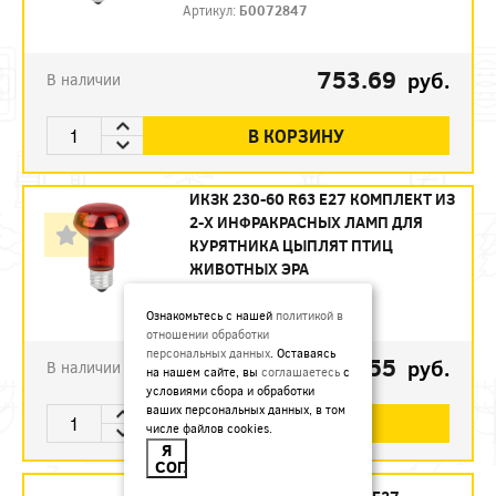
Артикул:
Б0072847
753.69
руб.
В наличии
В КОРЗИНУ
ИКЗК 230-60 R63 E27 КОМПЛЕКТ ИЗ
2-Х ИНФРАКРАСНЫХ ЛАМП ДЛЯ
КУРЯТНИКА ЦЫПЛЯТ ПТИЦ
ЖИВОТНЫХ ЭРА
Артикул:
Б0072848
Ознакомьтесь с нашей
политикой в
отношении обработки
персональных данных
. Оставаясь
493.55
руб.
В наличии
на нашем сайте, вы
соглашаетесь
с
условиями сбора и обработки
ваших персональных данных, в том
В КОРЗИНУ
числе файлов cookies.
Я
СОГЛАСЕН