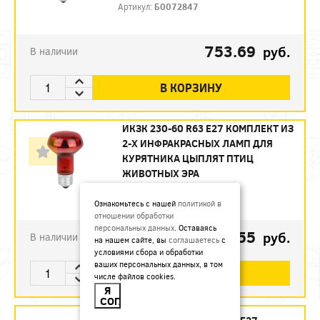
Артикул:
Б0072847
753.69
руб.
В наличии
В КОРЗИНУ
ИКЗК 230-60 R63 E27 КОМПЛЕКТ ИЗ
2-Х ИНФРАКРАСНЫХ ЛАМП ДЛЯ
КУРЯТНИКА ЦЫПЛЯТ ПТИЦ
ЖИВОТНЫХ ЭРА
Артикул:
Б0072848
Ознакомьтесь с нашей
политикой в
отношении обработки
персональных данных
. Оставаясь
493.55
руб.
В наличии
на нашем сайте, вы
соглашаетесь
с
условиями сбора и обработки
ваших персональных данных, в том
В КОРЗИНУ
числе файлов cookies.
Я
СОГЛАСЕН