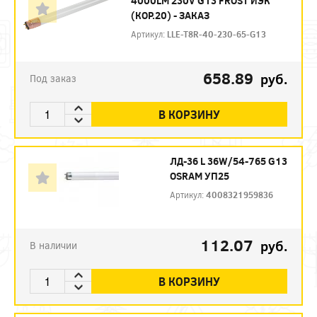
4000LM 230V G13 FROST ИЭК
(КОР.20) - ЗАКАЗ
Артикул:
LLE-T8R-40-230-65-G13
658.89
руб.
Под заказ
В КОРЗИНУ
ЛД-36 L 36W/54-765 G13
OSRAM УП25
Артикул:
4008321959836
112.07
руб.
В наличии
В КОРЗИНУ