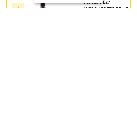
ИКЗК 250 Е27
КАЛАШНИКОВО УП.15
Артикул:
354.35
руб.
В наличии
В КОРЗИНУ
ИКЗК 60ВТ 230-60 R63 ДЛЯ
ОБОГРЕВА ЖИВОТНЫХ И
ОСВЕЩЕНИЯ Е27 ЭРА УП 50
Артикул:
Б0057281
246.1
руб.
В наличии
В КОРЗИНУ