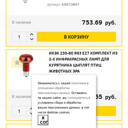
Артикул:
Б0072847
753.69
руб.
В наличии
В КОРЗИНУ
ИКЗК 230-60 R63 E27 КОМПЛЕКТ ИЗ
2-Х ИНФРАКРАСНЫХ ЛАМП ДЛЯ
КУРЯТНИКА ЦЫПЛЯТ ПТИЦ
ЖИВОТНЫХ ЭРА
Артикул:
Б0072848
Ознакомьтесь с нашей
политикой в
отношении обработки
персональных данных
. Оставаясь
493.55
руб.
В наличии
на нашем сайте, вы
соглашаетесь
с
условиями сбора и обработки
ваших персональных данных, в том
В КОРЗИНУ
числе файлов cookies.
Я
СОГЛАСЕН