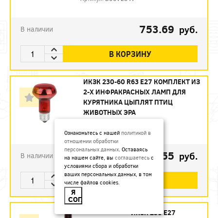
753.69
руб.
В наличии
В КОРЗИНУ
ИКЗК 230-60 R63 E27 КОМПЛЕКТ ИЗ
2-Х ИНФРАКРАСНЫХ ЛАМП ДЛЯ
КУРЯТНИКА ЦЫПЛЯТ ПТИЦ
ЖИВОТНЫХ ЭРА
Артикул:
Б0072848
Ознакомьтесь с нашей
политикой в
отношении обработки
персональных данных
. Оставаясь
493.55
руб.
В наличии
на нашем сайте, вы
соглашаетесь
с
условиями сбора и обработки
ваших персональных данных, в том
В КОРЗИНУ
числе файлов cookies.
Я
СОГЛАСЕН
ИКЗК 250 Е27