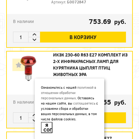
Артикул:
Б0072847
753.69
руб.
В наличии
В КОРЗИНУ
ИКЗК 230-60 R63 E27 КОМПЛЕКТ ИЗ
2-Х ИНФРАКРАСНЫХ ЛАМП ДЛЯ
КУРЯТНИКА ЦЫПЛЯТ ПТИЦ
ЖИВОТНЫХ ЭРА
Артикул:
Б0072848
Ознакомьтесь с нашей
политикой в
отношении обработки
персональных данных
. Оставаясь
493.55
руб.
В наличии
на нашем сайте, вы
соглашаетесь
с
условиями сбора и обработки
ваших персональных данных, в том
В КОРЗИНУ
числе файлов cookies.
Я
СОГЛАСЕН
ИКЗК 250 Е27