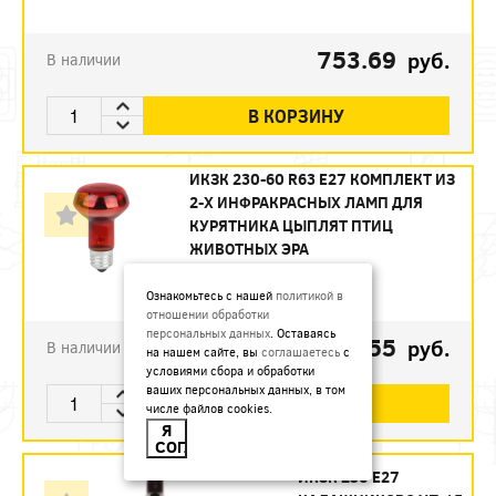
753.69
руб.
В наличии
В КОРЗИНУ
ИКЗК 230-60 R63 E27 КОМПЛЕКТ ИЗ
2-Х ИНФРАКРАСНЫХ ЛАМП ДЛЯ
КУРЯТНИКА ЦЫПЛЯТ ПТИЦ
ЖИВОТНЫХ ЭРА
Артикул:
Б0072848
Ознакомьтесь с нашей
политикой в
отношении обработки
персональных данных
. Оставаясь
493.55
руб.
В наличии
на нашем сайте, вы
соглашаетесь
с
условиями сбора и обработки
ваших персональных данных, в том
В КОРЗИНУ
числе файлов cookies.
Я
СОГЛАСЕН
ИКЗК 250 Е27