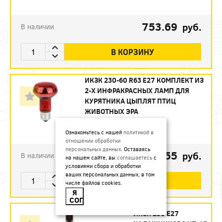
753.69
руб.
В наличии
В КОРЗИНУ
ИКЗК 230-60 R63 E27 КОМПЛЕКТ ИЗ
2-Х ИНФРАКРАСНЫХ ЛАМП ДЛЯ
КУРЯТНИКА ЦЫПЛЯТ ПТИЦ
ЖИВОТНЫХ ЭРА
Артикул:
Б0072848
Ознакомьтесь с нашей
политикой в
отношении обработки
персональных данных
. Оставаясь
493.55
руб.
В наличии
на нашем сайте, вы
соглашаетесь
с
условиями сбора и обработки
ваших персональных данных, в том
В КОРЗИНУ
числе файлов cookies.
Я
СОГЛАСЕН
ИКЗК 250 Е27