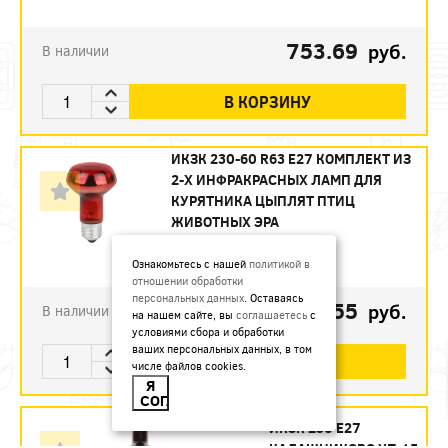
753.69
руб.
В наличии
В КОРЗИНУ
ИКЗК 230-60 R63 E27 КОМПЛЕКТ ИЗ
2-Х ИНФРАКРАСНЫХ ЛАМП ДЛЯ
КУРЯТНИКА ЦЫПЛЯТ ПТИЦ
ЖИВОТНЫХ ЭРА
Артикул:
Б0072848
Ознакомьтесь с нашей
политикой в
отношении обработки
персональных данных
. Оставаясь
493.55
руб.
В наличии
на нашем сайте, вы
соглашаетесь
с
условиями сбора и обработки
ваших персональных данных, в том
В КОРЗИНУ
числе файлов cookies.
Я
СОГЛАСЕН
ИКЗК 250 Е27