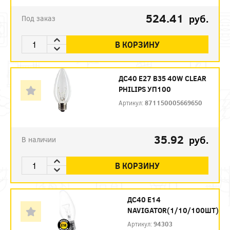
524.41
руб.
Под заказ
В КОРЗИНУ
ДС40 E27 B35 40W CLEAR
PHILIPS УП100
Артикул:
871150005669650
35.92
руб.
В наличии
В КОРЗИНУ
ДС40 Е14
NAVIGATOR(1/10/100ШТ)
Артикул:
94303