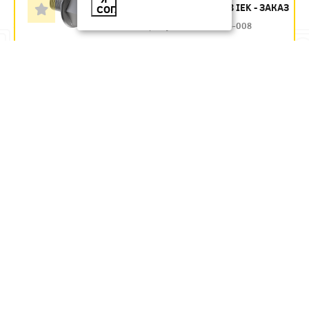
СОЕДИНЕНИЯ М5Х8 IEK - ЗАКАЗ
СОГЛАСЕН
Артикул:
CMZ12-VT-05-008
8.77
руб.
Под заказ
В КОРЗИНУ
ВИНТ М6Х10 ИЭК -
ЗАКАЗ
Артикул:
CLP1M-V-6-10
8.73
руб.
Под заказ
В КОРЗИНУ