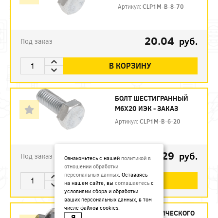
Артикул:
CLP1M-B-8-70
20.04
руб.
Под заказ
В КОРЗИНУ
БОЛТ ШЕСТИГРАННЫЙ
М6Х20 ИЭК - ЗАКАЗ
Артикул:
CLP1M-B-6-20
4.29
руб.
Под заказ
Ознакомьтесь с нашей
политикой в
отношении обработки
персональных данных
. Оставаясь
В КОРЗИНУ
на нашем сайте, вы
соглашаетесь
с
условиями сбора и обработки
ваших персональных данных, в том
числе файлов cookies.
ВИНТ ДЛЯ ЭЛЕКТРИЧЕСКОГО
Я