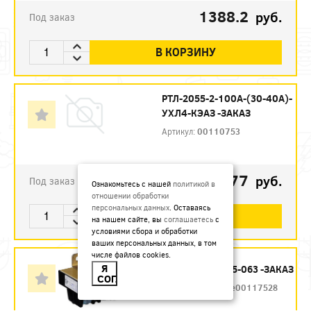
1388.2
руб.
Под заказ
В КОРЗИНУ
РТЛ-2055-2-100А-(30-40А)-
УХЛ4-КЭАЗ -ЗАКАЗ
Артикул:
00110753
2570.77
руб.
Под заказ
Ознакомьтесь с нашей
политикой в
отношении обработки
персональных данных
. Оставаясь
В КОРЗИНУ
на нашем сайте, вы
соглашаетесь
с
условиями сбора и обработки
ваших персональных данных, в том
числе файлов cookies.
Я
РТТ 5-125-063 -ЗАКАЗ
СОГЛАСЕН
Артикул:
te00117528