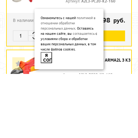
Артикул:
A2L3-PC20-K2-160
792.98
Ознакомьтесь с нашей
политикой в
руб.
В наличии
отношении обработки
персональных данных
. Оставаясь
на нашем сайте, вы
соглашаетесь
с
В КОРЗИНУ
условиями сбора и обработки
ваших персональных данных, в том
числе файлов cookies.
БОКОРЕЗЫ 160 ММ
Я
СОГЛАСЕН
ДИЭЛЕКТРИЧЕСКИЕ ARMA2L 3 K3
IEK - ЗАКАЗ
Артикул:
A2L3-PC20-K3-160
1435.54
руб.
Под заказ
В КОРЗИНУ
БОКОРЕЗЫ 160 ММ
ДИЭЛЕКТРИЧЕСКИЕ ДО 1000 В