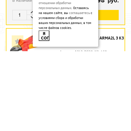
руб.
В наличии
отношении обработки
персональных данных
. Оставаясь
на нашем сайте, вы
соглашаетесь
с
В КОРЗИНУ
условиями сбора и обработки
ваших персональных данных, в том
числе файлов cookies.
БОКОРЕЗЫ 160 ММ
Я
СОГЛАСЕН
ДИЭЛЕКТРИЧЕСКИЕ ARMA2L 3 K3
IEK - ЗАКАЗ
Артикул:
A2L3-PC20-K3-160
1435.54
руб.
Под заказ
В КОРЗИНУ
БОКОРЕЗЫ 160 ММ
ДИЭЛЕКТРИЧЕСКИЕ ДО 1000 В
REXANT
Артикул:
12-4614-3