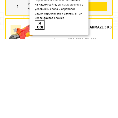
на нашем сайте, вы
соглашаетесь
с
В КОРЗИНУ
условиями сбора и обработки
ваших персональных данных, в том
числе файлов cookies.
БОКОРЕЗЫ 160 ММ
Я
СОГЛАСЕН
ДИЭЛЕКТРИЧЕСКИЕ ARMA2L 3 K3
IEK - ЗАКАЗ
Артикул:
A2L3-PC20-K3-160
1435.54
руб.
Под заказ
В КОРЗИНУ
БОКОРЕЗЫ 160 ММ
ДИЭЛЕКТРИЧЕСКИЕ ДО 1000 В
REXANT
Артикул:
12-4614-3