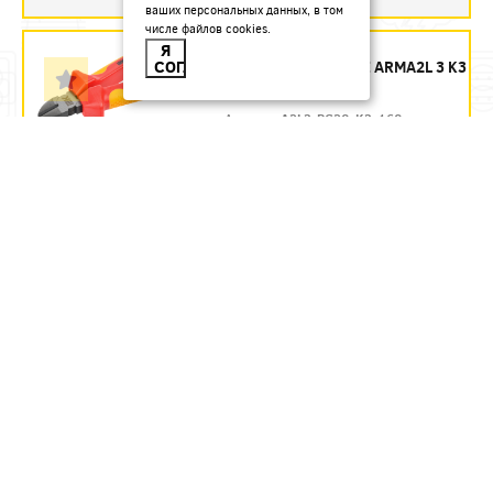
ваших персональных данных, в том
числе файлов cookies.
БОКОРЕЗЫ 160 ММ
Я
СОГЛАСЕН
ДИЭЛЕКТРИЧЕСКИЕ ARMA2L 3 K3
IEK - ЗАКАЗ
Артикул:
A2L3-PC20-K3-160
1435.54
руб.
Под заказ
В КОРЗИНУ
БОКОРЕЗЫ 160 ММ
ДИЭЛЕКТРИЧЕСКИЕ ДО 1000 В
REXANT
Артикул:
12-4614-3
580.71
руб.
В наличии