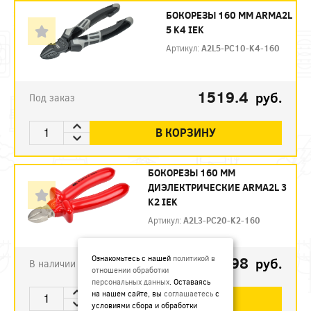
БОКОРЕЗЫ 160 ММ ARMA2L
5 K4 IEK
Артикул:
A2L5-PC10-K4-160
1519.4
руб.
Под заказ
В КОРЗИНУ
БОКОРЕЗЫ 160 ММ
ДИЭЛЕКТРИЧЕСКИЕ ARMA2L 3
K2 IEK
Артикул:
A2L3-PC20-K2-160
792.98
Ознакомьтесь с нашей
политикой в
руб.
В наличии
отношении обработки
персональных данных
. Оставаясь
на нашем сайте, вы
соглашаетесь
с
В КОРЗИНУ
условиями сбора и обработки