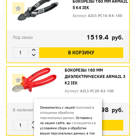
БОКОРЕЗЫ 160 ММ ARMA2L
5 K4 IEK
Артикул:
A2L5-PC10-K4-160
1519.4
руб.
Под заказ
В КОРЗИНУ
БОКОРЕЗЫ 160 ММ
ДИЭЛЕКТРИЧЕСКИЕ ARMA2L 3
K2 IEK
Артикул:
A2L3-PC20-K2-160
792.98
Ознакомьтесь с нашей
политикой в
руб.
В наличии
отношении обработки
персональных данных
. Оставаясь
на нашем сайте, вы
соглашаетесь
с
В КОРЗИНУ
условиями сбора и обработки
ваших персональных данных, в том