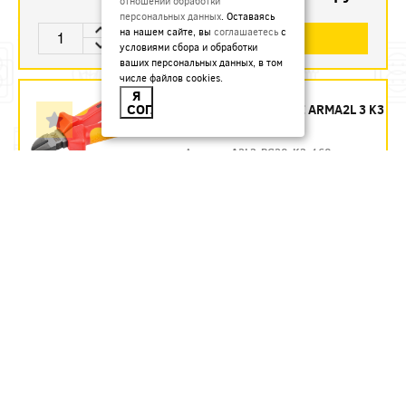
отношении обработки
персональных данных
. Оставаясь
на нашем сайте, вы
соглашаетесь
с
В КОРЗИНУ
условиями сбора и обработки
ваших персональных данных, в том
числе файлов cookies.
БОКОРЕЗЫ 160 ММ
Я
СОГЛАСЕН
ДИЭЛЕКТРИЧЕСКИЕ ARMA2L 3 K3
IEK - ЗАКАЗ
Артикул:
A2L3-PC20-K3-160
1435.54
руб.
Под заказ
В КОРЗИНУ
БОКОРЕЗЫ 160 ММ
ДИЭЛЕКТРИЧЕСКИЕ ДО 1000 В
REXANT
Артикул:
12-4614-3