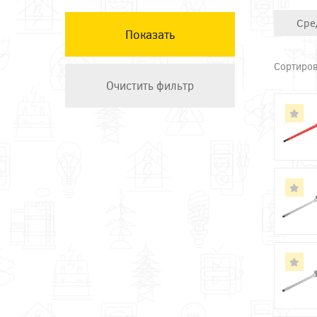
Техэнерго
Сре
Сортиров