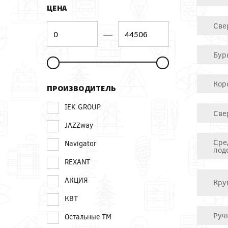
ЦЕНА
Све
—
Бур
Кор
ПРОИЗВОДИТЕЛЬ
IEK GROUP
Све
JAZZway
Сре
Navigator
под
REXANT
АКЦИЯ
Кру
КВТ
Руч
Остальные ТМ