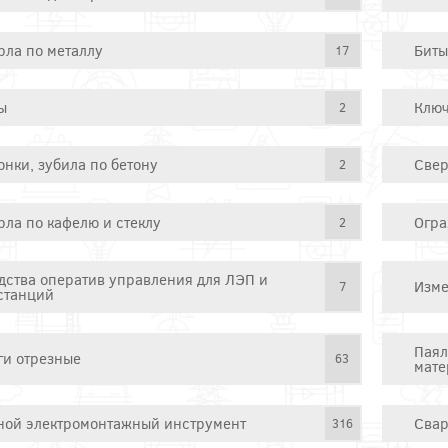
рла по металлу
Биты
17
ы
Ключ
2
онки, зубила по бетону
Свер
2
рла по кафелю и стеклу
Огра
2
дства оператив управления для ЛЭП и
Изме
7
станций
Паял
ги отрезные
63
мате
ной электромонтажный инструмент
Свар
316