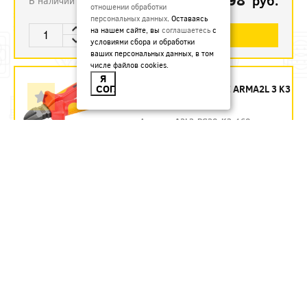
руб.
В наличии
отношении обработки
персональных данных
. Оставаясь
на нашем сайте, вы
соглашаетесь
с
В КОРЗИНУ
условиями сбора и обработки
ваших персональных данных, в том
числе файлов cookies.
БОКОРЕЗЫ 160 ММ
Я
СОГЛАСЕН
ДИЭЛЕКТРИЧЕСКИЕ ARMA2L 3 K3
IEK - ЗАКАЗ
Артикул:
A2L3-PC20-K3-160
1435.54
руб.
Под заказ
В КОРЗИНУ
БОКОРЕЗЫ 160 ММ
ДИЭЛЕКТРИЧЕСКИЕ ДО 1000 В
REXANT
Артикул:
12-4614-3