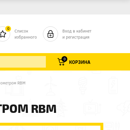
0
Список
Вход в кабинет
избранного
и регистрация
0
КОРЗИНА
нометром RBM
ТРОМ RBM