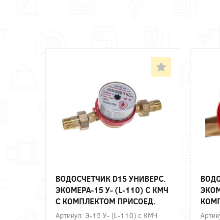
ВОДОСЧЕТЧИК D15 УНИВЕРС.
ВОДО
ЭКОМЕРА-15 У- (L-110) С КМЧ
ЭКОМ
С КОМПЛЕКТОМ ПРИСОЕД.
КОМП
УП.20
Артикул: Э-15 У- (L-110) с КМЧ
Артик