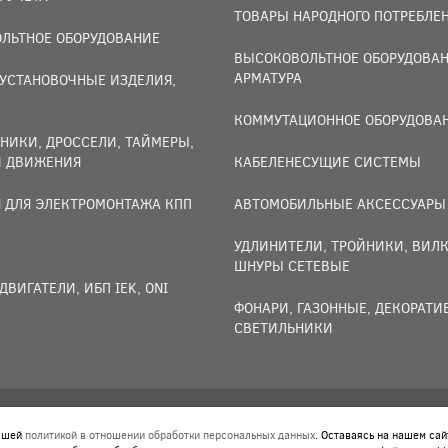
ТОВАРЫ НАРОДНОГО ПОТРЕБЛЕ
ЛЬТНОЕ ОБОРУДОВАНИЕ
ВЫСОКОВОЛЬТНОЕ ОБОРУДОВАН
АРМАТУРА
УСТАНОВОЧНЫЕ ИЗДЕЛИЯ,
И
КОММУТАЦИОННОЕ ОБОРУДОВА
НИКИ, ДРОССЕЛИ, ТАЙМЕРЫ,
И ДВИЖЕНИЯ
КАБЕЛЕНЕСУЩИЕ СИСТЕМЫ
 ДЛЯ ЭЛЕКТРОМОНТАЖА КПП
АВТОМОБИЛЬНЫЕ АКСЕССУАРЫ
УДЛИНИТЕЛИ, ТРОЙНИКИ, ВИЛК
ШНУРЫ СЕТЕВЫЕ
ДВИГАТЕЛИ, ИБП IEK, ONI
ФОНАРИ, ГАЗОННЫЕ, ДЕКОРАТ
СВЕТИЛЬНИКИ
нашей
политикой в отношении обработки персональных данных
. Оставаясь на нашем сай
 ОБРАБОТКИ ПЕРСОНАЛЬНЫХ ДАННЫХ
. ОСТАВАЯСЬ НА НАШЕМ СА