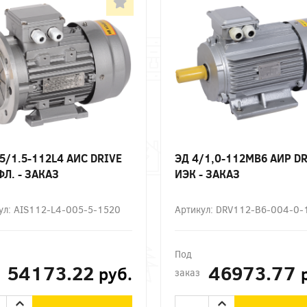
,5/1.5-112L4 АИС DRIVE
ЭД 4/1,0-112МВ6 АИР D
ФЛ. - ЗАКАЗ
ИЭК - ЗАКАЗ
ул: AIS112-L4-005-5-1520
Артикул: DRV112-B6-004-0
Под
54173.22
46973.77
руб.
заказ