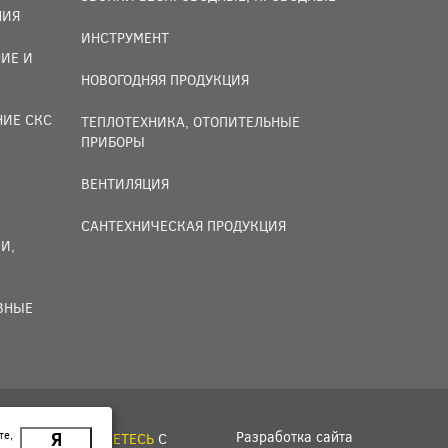
НИЯ
ИНСТРУМЕНТ
ИЕ И
НОВОГОДНЯЯ ПРОДУКЦИЯ
НИЕ СКС
ТЕПЛОТЕХНИКА, ОТОПИТЕЛЬНЫЕ
ПРИБОРЫ
ВЕНТИЛЯЦИЯ
САНТЕХНИЧЕСКАЯ ПРОДУКЦИЯ
И,
ИВНЫЕ
Разработка сайта
те,
Я
ЙТЕ, ВЫ
СОГЛАШАЕТЕСЬ
С