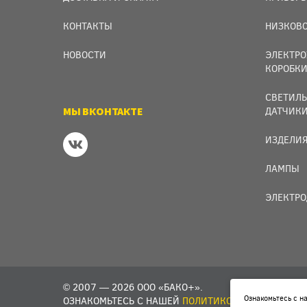
КОНТАКТЫ
НИЗКОВО
НОВОСТИ
ЭЛЕКТРО
КОРОБК
СВЕТИЛЬ
МЫ ВКОНТАКТЕ
ДАТЧИК
ИЗДЕЛИЯ
ЛАМПЫ
ЭЛЕКТРО
© 2007 — 2026 ООО «БАКО+».
Ознакомьтесь с 
ОЗНАКОМЬТЕСЬ С НАШЕЙ
ПОЛИТИКОЙ В ОТНОШЕНИИ