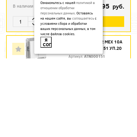
Ознакомьтесь с нашей
политикой в
240.95
руб.
В наличии
отношении обработки
персональных данных
. Оставаясь
на нашем сайте, вы
соглашаетесь
с
В КОРЗИНУ
условиями сбора и обработки
ваших персональных данных, в том
числе файлов cookies.
Я
АТЛАС ВЫКЛ СУ2 МЕХ 10А
СОГЛАСЕН
БЕЛЫЙ ATN000151 УП.20
Артикул:
ATN000151
240.95
руб.
В наличии
В КОРЗИНУ
АТЛАС ВЫКЛ СУ2 МЕХ 10А
КАРБОН ATN001051 УП.10
Артикул:
ATN001051