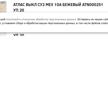
АТЛАС ВЫКЛ СУ2 МЕХ 10А БЕЖЕВЫЙ ATN000251
УП.20
Артикул:
ATN000251
нашей
политикой в отношении обработки персональных данных
. Оставаясь на нашем сай
с условиями сбора и обработки ваших персональных данных, в том числе файлов cooki
АТЛАС ВЫКЛ СУ2 МЕХ 10А БЕЛЫЙ ATN000151
УП.20
Артикул:
ATN000151
АТЛАС ВЫКЛ СУ2 МЕХ 10А КАРБОН ATN001051
УП.10
Артикул:
ATN001051
АТЛАС ВЫКЛ СУ2 ПЕРЕКЛ ПЕРЕКР. МЕХ БЕЖЕВЫЙ
ATN000273 - ЗАКАЗ
Артикул:
ATN000273
АТЛАС ВЫКЛ СУ2 ПЕРЕКЛ. ПЕРЕКР МЕХ 10А