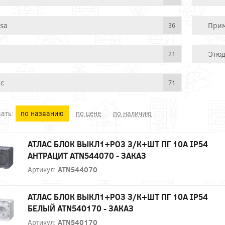
ssa
При
36
Этю
21
ас
71
ать:
по названию
по цене
по наличию
АТЛАС БЛОК ВЫКЛ1+РОЗ З/К+ШТ ПГ 10А IP54
АНТРАЦИТ ATN544070 - ЗАКАЗ
Артикул:
ATN544070
АТЛАС БЛОК ВЫКЛ1+РОЗ З/К+ШТ ПГ 10А IP54
БЕЛЫЙ ATN540170 - ЗАКАЗ
Артикул:
ATN540170