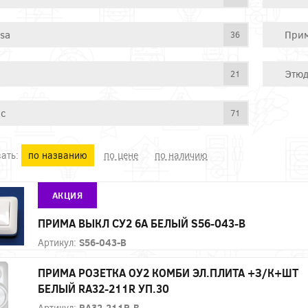
ssa
При
36
Этю
21
ас
71
ать:
по названию
по цене
по наличию
АКЦИЯ
ПРИМА ВЫКЛ СУ2 6А БЕЛЫЙ S56-043-B
Артикул:
S56-043-B
ПРИМА РОЗЕТКА ОУ2 КОМБИ ЭЛ.ПЛИТА +З/К+ШТ
БЕЛЫЙ RA32-211R УП.30
Артикул:
RA32-211R-B