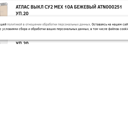
АТЛАС ВЫКЛ СУ2 МЕХ 10А БЕЖЕВЫЙ ATN000251
УП.20
Артикул:
ATN000251
нашей
политикой в отношении обработки персональных данных
. Оставаясь на нашем сай
с условиями сбора и обработки ваших персональных данных, в том числе файлов cooki
АТЛАС ВЫКЛ СУ2 МЕХ 10А БЕЛЫЙ ATN000151
УП.20
Артикул:
ATN000151
АТЛАС ВЫКЛ СУ2 МЕХ 10А КАРБОН ATN001051
УП.10
Артикул:
ATN001051
АТЛАС ВЫКЛ СУ2 ПЕРЕКЛ ПЕРЕКР. МЕХ БЕЖЕВЫЙ
ATN000273 - ЗАКАЗ
Артикул:
ATN000273
АТЛАС ВЫКЛ СУ2 ПЕРЕКЛ. ПЕРЕКР МЕХ 10А