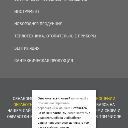
ИНСТРУМЕНТ
НОВОГОДНЯЯ ПРОДУКЦИЯ
ТЕПЛОТЕХНИКА, ОТОПИТЕЛЬНЫЕ ПРИБОРЫ
ВЕНТИЛЯЦИЯ
САНТЕХНИЧЕСКАЯ ПРОДУКЦИЯ
© 2007 — 2026 ООО «БАКО+».
ОЗНАКОМЬТЕСЬ С НАШЕЙ
ПОЛИТИКОЙ В ОТНОШЕНИИ
Ознакомьтесь с нашей
политикой в
отношении обработки
ОБРАБОТКИ ПЕРСОНАЛЬНЫХ ДАННЫХ
. ОСТАВАЯСЬ НА
персональных данных
. Оставаясь
НАШЕМ САЙТЕ, ВЫ
СОГЛАШАЕТЕСЬ
С УСЛОВИЯМИ СБОРА И
на нашем сайте, вы
соглашаетесь
с
ОБРАБОТКИ ВАШИХ ПЕРСОНАЛЬНЫХ ДАННЫХ, В ТОМ ЧИСЛЕ
условиями сбора и обработки
ФАЙЛОВ COOKIES.
ваших персональных данных, в том
числе файлов cookies.