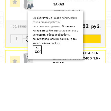
ЗАКАЗ
Артикул:
C9F34232
Ознакомьтесь с нашей
политикой в
отношении обработки
1123.62
руб.
Под заказ
персональных данных
. Оставаясь
на нашем сайте, вы
соглашаетесь
с
условиями сбора и обработки
В КОРЗИНУ
ваших персональных данных, в том
числе файлов cookies.
Я
СОГЛАСЕН
АВТ. ВЫКЛ. 2П 40А С 4,5КА
230В CITY9 C9F34240 УП.6 -
ЗАКАЗ
Артикул:
C9F34240
1215.12
руб.
Под заказ
В КОРЗИНУ