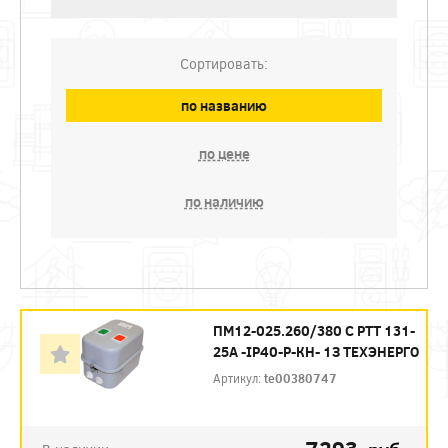
Сортировать:
по названию
по цене
по наличию
ПМ12-025.260/380 С РТТ 131-
25А -IP40-Р-КН- 1З ТЕХЭНЕРГО
Артикул:
te00380747