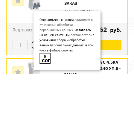
ЗАКАЗ
Артикул:
C9F34232
Ознакомьтесь с нашей
политикой в
отношении обработки
1123.62
руб.
Под заказ
персональных данных
. Оставаясь
на нашем сайте, вы
соглашаетесь
с
условиями сбора и обработки
В КОРЗИНУ
ваших персональных данных, в том
числе файлов cookies.
Я
СОГЛАСЕН
АВТ. ВЫКЛ. 2П 40А С 4,5КА
230В CITY9 C9F34240 УП.6 -
ЗАКАЗ
Артикул:
C9F34240
1215.12
руб.
Под заказ
В КОРЗИНУ