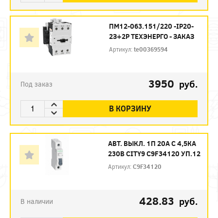
ПМ12-063.151/220 -IP20-
2З+2Р ТЕХЭНЕРГО - ЗАКАЗ
Артикул:
te00369594
3950
руб.
Под заказ
В КОРЗИНУ
АВТ. ВЫКЛ. 1П 20А С 4,5КА
230В CITY9 C9F34120 УП.12
Артикул:
C9F34120
428.83
руб.
В наличии