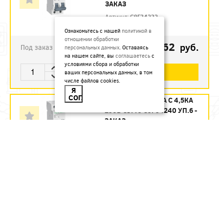
ЗАКАЗ
Артикул:
C9F34232
Ознакомьтесь с нашей
политикой в
отношении обработки
1123.62
руб.
Под заказ
персональных данных
. Оставаясь
на нашем сайте, вы
соглашаетесь
с
условиями сбора и обработки
В КОРЗИНУ
ваших персональных данных, в том
числе файлов cookies.
Я
СОГЛАСЕН
АВТ. ВЫКЛ. 2П 40А С 4,5КА
230В CITY9 C9F34240 УП.6 -
ЗАКАЗ
Артикул:
C9F34240
1215.12
руб.
Под заказ
В КОРЗИНУ