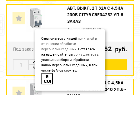
АВТ. ВЫКЛ. 2П 32А С 4,5КА
230В CITY9 C9F34232 УП.6 -
ЗАКАЗ
Артикул:
C9F34232
Ознакомьтесь с нашей
политикой в
отношении обработки
1123.62
руб.
Под заказ
персональных данных
. Оставаясь
на нашем сайте, вы
соглашаетесь
с
условиями сбора и обработки
В КОРЗИНУ
ваших персональных данных, в том
числе файлов cookies.
Я
СОГЛАСЕН
АВТ. ВЫКЛ. 2П 40А С 4,5КА
230В CITY9 C9F34240 УП.6 -
ЗАКАЗ
Артикул:
C9F34240
1215.12
руб.
Под заказ
В КОРЗИНУ