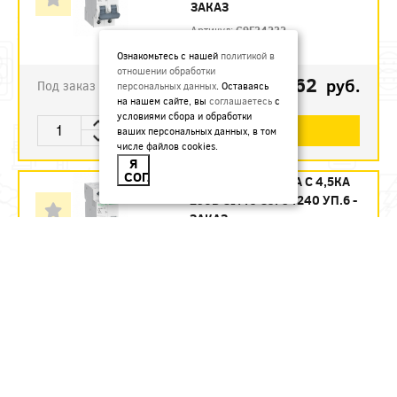
ЗАКАЗ
Артикул:
C9F34232
Ознакомьтесь с нашей
политикой в
отношении обработки
1123.62
руб.
Под заказ
персональных данных
. Оставаясь
на нашем сайте, вы
соглашаетесь
с
условиями сбора и обработки
В КОРЗИНУ
ваших персональных данных, в том
числе файлов cookies.
Я
СОГЛАСЕН
АВТ. ВЫКЛ. 2П 40А С 4,5КА
230В CITY9 C9F34240 УП.6 -
ЗАКАЗ
Артикул:
C9F34240
1215.12
руб.
Под заказ
В КОРЗИНУ