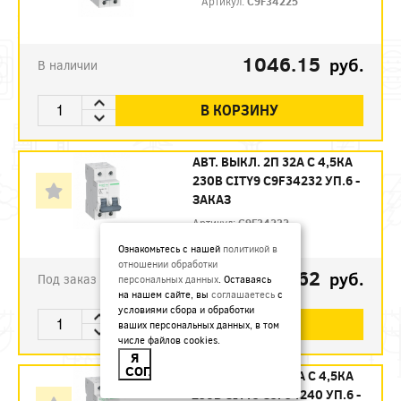
Артикул:
C9F34225
1046.15
руб.
В наличии
В КОРЗИНУ
АВТ. ВЫКЛ. 2П 32А С 4,5КА
230В CITY9 C9F34232 УП.6 -
ЗАКАЗ
Артикул:
C9F34232
Ознакомьтесь с нашей
политикой в
отношении обработки
1123.62
руб.
Под заказ
персональных данных
. Оставаясь
на нашем сайте, вы
соглашаетесь
с
условиями сбора и обработки
В КОРЗИНУ
ваших персональных данных, в том
числе файлов cookies.
Я
СОГЛАСЕН
АВТ. ВЫКЛ. 2П 40А С 4,5КА
230В CITY9 C9F34240 УП.6 -