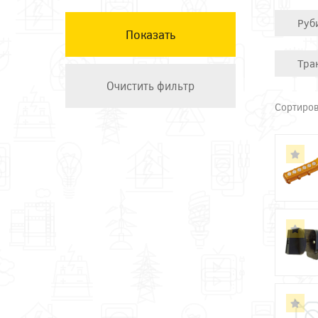
КЭАЗ
Руб
Остальные ТМ
Техэнерго
Тра
Сортиров