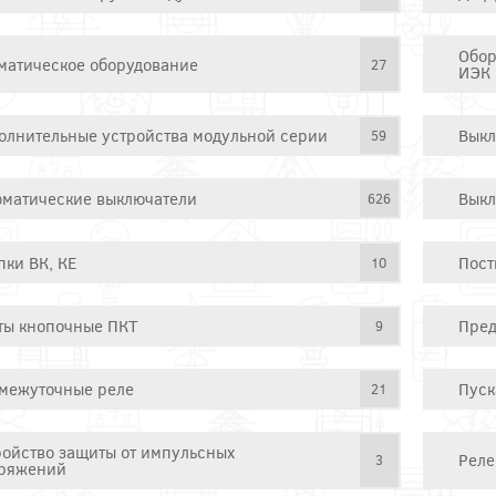
Обор
матическое оборудование
27
ИЭК
олнительные устройства модульной серии
Выкл
59
оматические выключатели
Выкл
626
пки ВК, КЕ
Пост
10
ты кнопочные ПКТ
Пред
9
межуточные реле
Пуск
21
ройство защиты от импульсных
Реле
3
ряжений