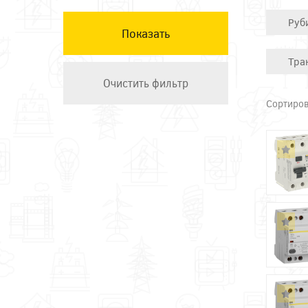
КЭАЗ
Руб
Остальные ТМ
Техэнерго
Тра
Сортиров