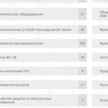
Обор
матическое оборудование
27
ИЭК
олнительные устройства модульной серии
Выкл
59
оматические выключатели
Выкл
626
пки ВК, КЕ
Пост
10
ты кнопочные ПКТ
Пред
9
межуточные реле
Пуск
21
ройство защиты от импульсных
Реле
3
ряжений