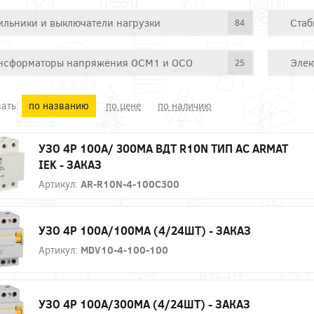
ильники и выключатели нагрузки
Стаб
84
нсформаторы напряжения ОСМ1 и ОСО
Элек
25
ать:
по названию
по цене
по наличию
УЗО 4P 100А/ 300МА ВДТ R10N ТИП АC ARMAT
IEK - ЗАКАЗ
Артикул:
AR-R10N-4-100C300
УЗО 4P 100А/100МА (4/24ШТ) - ЗАКАЗ
Артикул:
MDV10-4-100-100
УЗО 4P 100А/300МА (4/24ШТ) - ЗАКАЗ