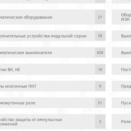
Обор
матическое оборудование
27
ИЭК
олнительные устройства модульной серии
Выкл
59
оматические выключатели
Выкл
626
пки ВК, КЕ
Пост
10
ты кнопочные ПКТ
Пред
9
межуточные реле
Пуск
21
ройство защиты от импульсных
Реле
3
ряжений