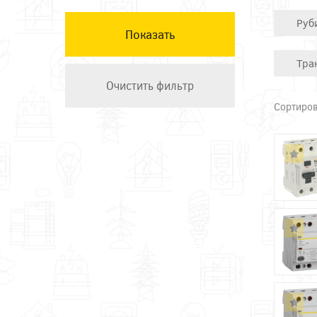
КЭАЗ
Руб
Остальные ТМ
Техэнерго
Тра
Сортиров