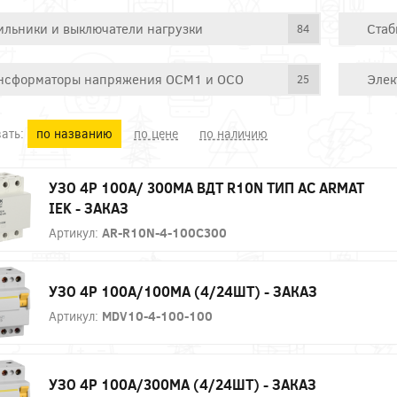
ильники и выключатели нагрузки
Стаб
84
нсформаторы напряжения ОСМ1 и ОСО
Элек
25
ать:
по названию
по цене
по наличию
УЗО 4P 100А/ 300МА ВДТ R10N ТИП АC ARMAT
IEK - ЗАКАЗ
Артикул:
AR-R10N-4-100C300
УЗО 4P 100А/100МА (4/24ШТ) - ЗАКАЗ
Артикул:
MDV10-4-100-100
УЗО 4P 100А/300МА (4/24ШТ) - ЗАКАЗ