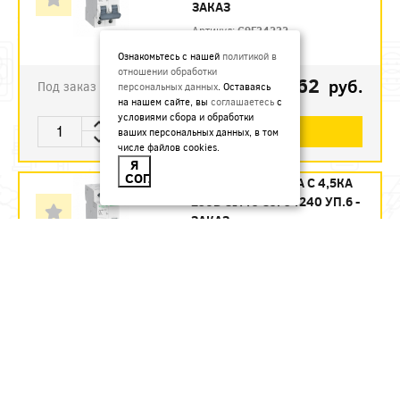
ЗАКАЗ
Артикул:
C9F34232
Ознакомьтесь с нашей
политикой в
отношении обработки
1123.62
руб.
Под заказ
персональных данных
. Оставаясь
на нашем сайте, вы
соглашаетесь
с
условиями сбора и обработки
В КОРЗИНУ
ваших персональных данных, в том
числе файлов cookies.
Я
СОГЛАСЕН
АВТ. ВЫКЛ. 2П 40А С 4,5КА
230В CITY9 C9F34240 УП.6 -
ЗАКАЗ
Артикул:
C9F34240
1215.12
руб.
Под заказ
В КОРЗИНУ