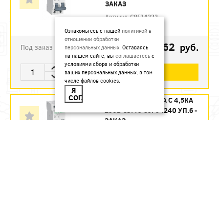
ЗАКАЗ
Артикул:
C9F34232
Ознакомьтесь с нашей
политикой в
отношении обработки
1123.62
руб.
Под заказ
персональных данных
. Оставаясь
на нашем сайте, вы
соглашаетесь
с
условиями сбора и обработки
В КОРЗИНУ
ваших персональных данных, в том
числе файлов cookies.
Я
СОГЛАСЕН
АВТ. ВЫКЛ. 2П 40А С 4,5КА
230В CITY9 C9F34240 УП.6 -
ЗАКАЗ
Артикул:
C9F34240
1215.12
руб.
Под заказ
В КОРЗИНУ