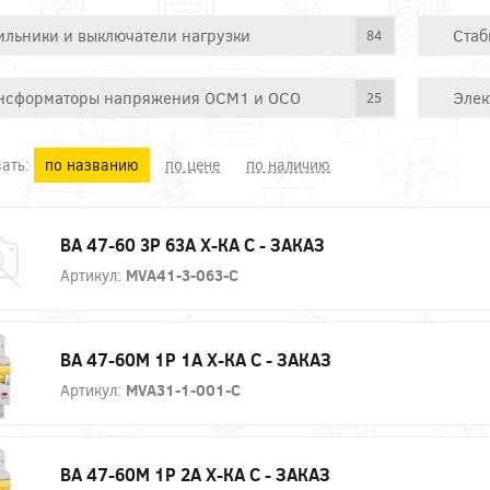
ильники и выключатели нагрузки
Стаб
84
нсформаторы напряжения ОСМ1 и ОСО
Элек
25
ать:
по названию
по цене
по наличию
ВА 47-60 3P 63А Х-КА C - ЗАКАЗ
Артикул:
MVA41-3-063-C
ВА 47-60М 1P 1А Х-КА С - ЗАКАЗ
Артикул:
MVA31-1-001-C
ВА 47-60М 1P 2А Х-КА С - ЗАКАЗ