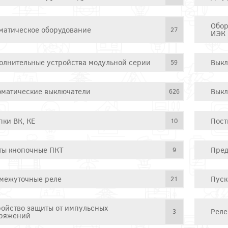
Обор
матическое оборудование
27
ИЭК
олнительные устройства модульной серии
Выкл
59
оматические выключатели
Выкл
626
пки ВК, КЕ
Пост
10
ты кнопочные ПКТ
Пред
9
межуточные реле
Пуск
21
ройство защиты от импульсных
Реле
3
ряжений