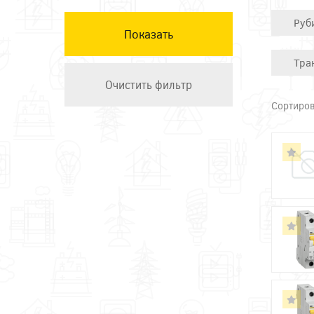
КЭАЗ
Руб
Остальные ТМ
Техэнерго
Тра
Сортиров