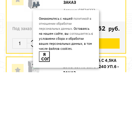
ЗАКАЗ
Артикул:
C9F34232
Ознакомьтесь с нашей
политикой в
отношении обработки
1123.62
руб.
Под заказ
персональных данных
. Оставаясь
на нашем сайте, вы
соглашаетесь
с
условиями сбора и обработки
В КОРЗИНУ
ваших персональных данных, в том
числе файлов cookies.
Я
СОГЛАСЕН
АВТ. ВЫКЛ. 2П 40А С 4,5КА
230В CITY9 C9F34240 УП.6 -
ЗАКАЗ
Артикул:
C9F34240
1215.12
руб.
Под заказ
В КОРЗИНУ