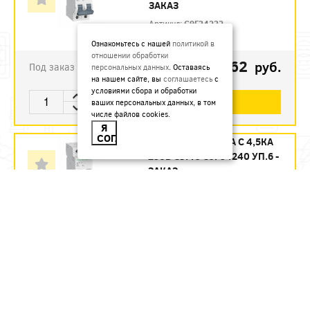
ЗАКАЗ
Артикул:
C9F34232
Ознакомьтесь с нашей
политикой в
отношении обработки
1123.62
руб.
Под заказ
персональных данных
. Оставаясь
на нашем сайте, вы
соглашаетесь
с
условиями сбора и обработки
В КОРЗИНУ
ваших персональных данных, в том
числе файлов cookies.
Я
СОГЛАСЕН
АВТ. ВЫКЛ. 2П 40А С 4,5КА
230В CITY9 C9F34240 УП.6 -
ЗАКАЗ
Артикул:
C9F34240
1215.12
руб.
Под заказ
В КОРЗИНУ