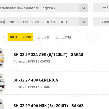
ильники и выключатели нагрузки
Стаб
84
нсформаторы напряжения ОСМ1 и ОСО
Элек
25
ать:
по названию
по цене
по наличию
ВН-32 2P 32А ИЭК (6/120ШТ) - ЗАКАЗ
Артикул:
MNV10-2-032
ВН-32 2P 40А GENERICA
Артикул:
MNV15-2-040
ВН-32 2P 40А ИЭК (6/120ШТ) - ЗАКАЗ