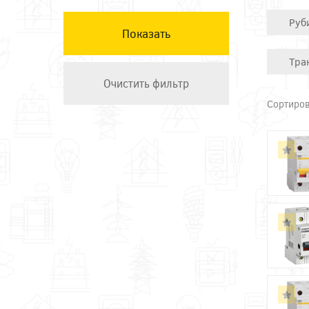
КЭАЗ
Руб
Остальные ТМ
Техэнерго
Тра
Сортиров