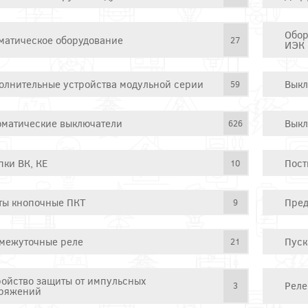
Обор
матическое оборудование
27
ИЭК
олнительные устройства модульной серии
Выкл
59
оматические выключатели
Выкл
626
пки ВК, КЕ
Пост
10
ты кнопочные ПКТ
Пред
9
межуточные реле
Пуск
21
ройство защиты от импульсных
Реле
3
ряжений