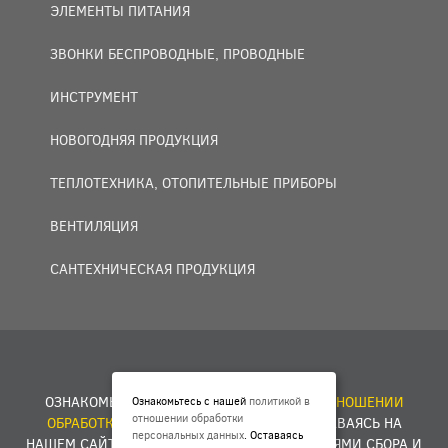
ЭЛЕМЕНТЫ ПИТАНИЯ
ЗВОНКИ БЕСПРОВОДНЫЕ, ПРОВОДНЫЕ
ИНСТРУМЕНТ
НОВОГОДНЯЯ ПРОДУКЦИЯ
ТЕПЛОТЕХНИКА, ОТОПИТЕЛЬНЫЕ ПРИБОРЫ
ВЕНТИЛЯЦИЯ
САНТЕХНИЧЕСКАЯ ПРОДУКЦИЯ
© 2007 — 2026 ООО «БАКО+».
ОЗНАКОМЬТЕСЬ С НАШЕЙ
ПОЛИТИКОЙ В ОТНОШЕНИИ
Ознакомьтесь с нашей
политикой в
отношении обработки
ОБРАБОТКИ ПЕРСОНАЛЬНЫХ ДАННЫХ
. ОСТАВАЯСЬ НА
персональных данных
. Оставаясь
НАШЕМ САЙТЕ, ВЫ
СОГЛАШАЕТЕСЬ
С УСЛОВИЯМИ СБОРА И