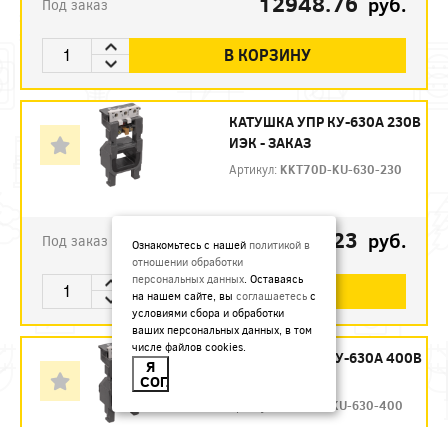
12948.76
руб.
Под заказ
В КОРЗИНУ
КАТУШКА УПР КУ-630А 230В
ИЭК - ЗАКАЗ
Артикул:
KKT70D-KU-630-230
12275.23
руб.
Под заказ
Ознакомьтесь с нашей
политикой в
отношении обработки
персональных данных
. Оставаясь
В КОРЗИНУ
на нашем сайте, вы
соглашаетесь
с
условиями сбора и обработки
ваших персональных данных, в том
числе файлов cookies.
КАТУШКА УПР КУ-630А 400В
Я
ИЭК - ЗАКАЗ
СОГЛАСЕН
Артикул:
KKT70D-KU-630-400