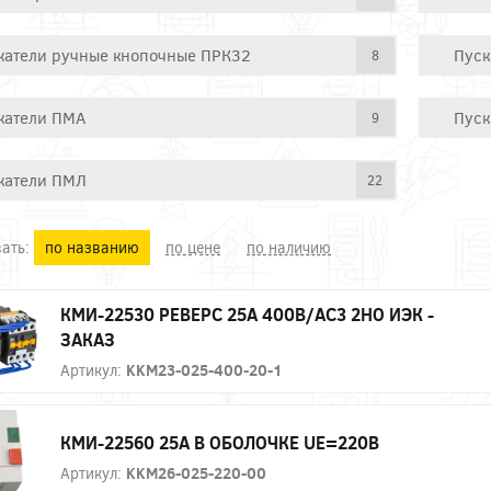
катели ручные кнопочные ПРК32
Пуск
8
катели ПМА
Пуск
9
катели ПМЛ
22
ать:
по названию
по цене
по наличию
КМИ-22530 РЕВЕРС 25А 400В/АС3 2НО ИЭК -
ЗАКАЗ
Артикул:
KKM23-025-400-20-1
КМИ-22560 25А В ОБОЛОЧКЕ UE=220В
Артикул:
KKM26-025-220-00