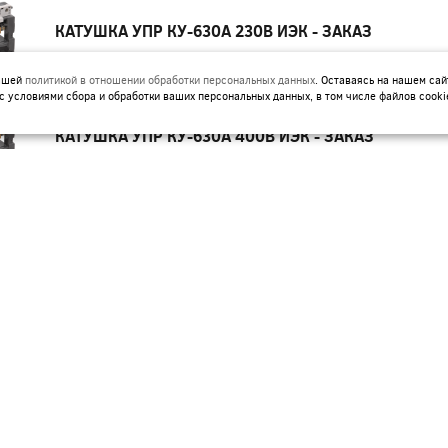
КАТУШКА УПР КУ-630А 230В ИЭК - ЗАКАЗ
Артикул:
KKT70D-KU-630-230
нашей
политикой в отношении обработки персональных данных
. Оставаясь на нашем сай
с условиями сбора и обработки ваших персональных данных, в том числе файлов cooki
КАТУШКА УПР КУ-630А 400В ИЭК - ЗАКАЗ
Артикул:
KKT70D-KU-630-400
КАТУШКА УПР ДЛЯ КМИ-(09А-18А) 24В ИЭК
Артикул:
KKM10D-KU-024
КАТУШКА УПР ДЛЯ КМИ-(09А-18А) 36В ИЭК
(8/100)
Артикул:
KKM10D-KU-036
КАТУШКА УПР ДЛЯ КМИ-(09А-18А) 110В ИЭК