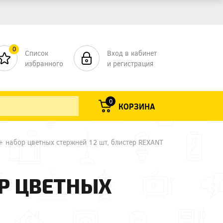
0
Список
Вход в кабинет
избранного
и регистрация
0
КОРЗИНА
 + набор цветных стержней 12 шт, блистер REXANT
ОР ЦВЕТНЫХ