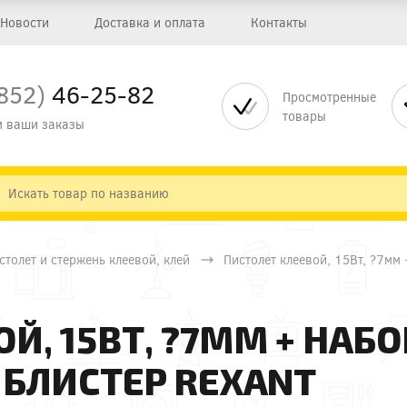
Новости
Доставка и оплата
Контакты
852)
46-25-82
Просмотренные
товары
 ваши заказы
столет и стержень клеевой, клей
Пистолет клеевой, 15Вт, ?7мм
Й, 15ВТ, ?7ММ + НАБ
 БЛИСТЕР REXANT