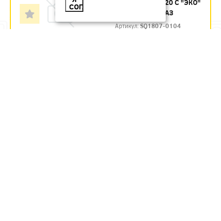
ВЕНТИЛЯТОР 120 С "ЭКО"
СОГЛАСЕН
(БУК) TDM-ЗАКАЗ
Артикул:
SQ1807-0104
1778.29
руб.
Под заказ
В КОРЗИНУ
ВЕНТИЛЯТОР 120 С "ЭКО"
(СОСНА) TDM-ЗАКАЗ
Артикул:
SQ1807-0103
1778.29
руб.
Под заказ
В КОРЗИНУ