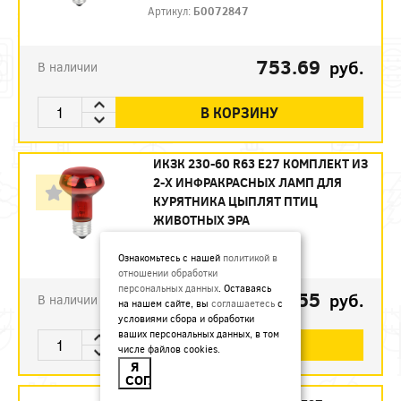
Артикул:
Б0072847
753.69
руб.
В наличии
В КОРЗИНУ
ИКЗК 230-60 R63 E27 КОМПЛЕКТ ИЗ
2-Х ИНФРАКРАСНЫХ ЛАМП ДЛЯ
КУРЯТНИКА ЦЫПЛЯТ ПТИЦ
ЖИВОТНЫХ ЭРА
Артикул:
Б0072848
Ознакомьтесь с нашей
политикой в
отношении обработки
персональных данных
. Оставаясь
493.55
руб.
В наличии
на нашем сайте, вы
соглашаетесь
с
условиями сбора и обработки
ваших персональных данных, в том
В КОРЗИНУ
числе файлов cookies.
Я
СОГЛАСЕН